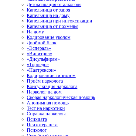
Детоксикация от алкоголя
Капельница от запоя
Капельница на дому
Капельница при интоксикации
Капельница от похмелья
На дому
Кодирование уколом
Двойной блок
«Эспераль»
«Вивитрол»
«Дисульфирам»
«Торпедо»
«Налтрексон»
Кодирование гипнозом
Приём нарколога
Консультация нарколога
Нарколог на дом
Скорая наркологическая помощь
Анонимная помощь
Тест на наркотики
Справка нарколога
Психиатр
Психотерапевт
Психолог
Семейный психолог