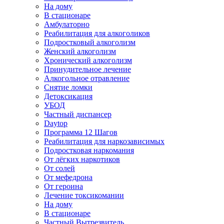
На дому
В стационаре
Амбулаторно
Реабилитация для алкоголиков
Подростковый алкоголизм
Женский алкоголизм
Хронический алкоголизм
Принудительное лечение
Алкогольное отравление
Снятие ломки
Детоксикация
УБОД
Частный диспансер
Daytop
Программа 12 Шагов
Реабилитация для наркозависимых
Подростковая наркомания
От лёгких наркотиков
От солей
От мефедрона
От героина
Лечение токсикомании
На дому
В стационаре
Частный Вытрезвитель