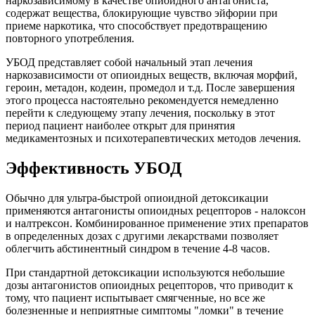
наркозависимому в качестве опиоидного антагониста,
содержат вещества, блокирующие чувство эйфории при
приеме наркотика, что способствует предотвращению
повторного употребления.
УБОД представляет собой начальный этап лечения
наркозависимости от опиоидных веществ, включая морфий,
героин, метадон, кодеин, промедол и т.д. После завершения
этого процесса настоятельно рекомендуется немедленно
перейти к следующему этапу лечения, поскольку в этот
период пациент наиболее открыт для принятия
медикаментозных и психотерапевтических методов лечения.
Эффективность УБОД
Обычно для ультра-быстрой опиоидной детоксикации
применяются антагонисты опиоидных рецепторов - налоксон
и налтрексон. Комбинированное применение этих препаратов
в определенных дозах с другими лекарствами позволяет
облегчить абстинентный синдром в течение 4-8 часов.
При стандартной детоксикации используются небольшие
дозы антагонистов опиоидных рецепторов, что приводит к
тому, что пациент испытывает смягченные, но все же
болезненные и неприятные симптомы "ломки" в течение