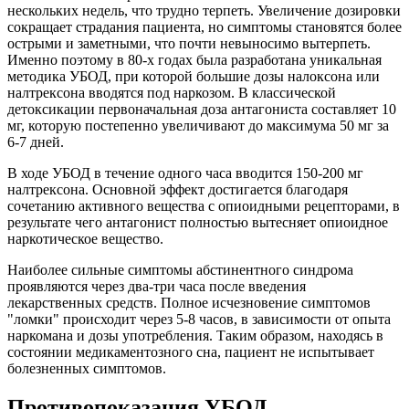
нескольких недель, что трудно терпеть. Увеличение дозировки
сокращает страдания пациента, но симптомы становятся более
острыми и заметными, что почти невыносимо вытерпеть.
Именно поэтому в 80-х годах была разработана уникальная
методика УБОД, при которой большие дозы налоксона или
налтрексона вводятся под наркозом. В классической
детоксикации первоначальная доза антагониста составляет 10
мг, которую постепенно увеличивают до максимума 50 мг за
6-7 дней.
В ходе УБОД в течение одного часа вводится 150-200 мг
налтрексона. Основной эффект достигается благодаря
сочетанию активного вещества с опиоидными рецепторами, в
результате чего антагонист полностью вытесняет опиоидное
наркотическое вещество.
Наиболее сильные симптомы абстинентного синдрома
проявляются через два-три часа после введения
лекарственных средств. Полное исчезновение симптомов
"ломки" происходит через 5-8 часов, в зависимости от опыта
наркомана и дозы употребления. Таким образом, находясь в
состоянии медикаментозного сна, пациент не испытывает
болезненных симптомов.
Противопоказания УБОД