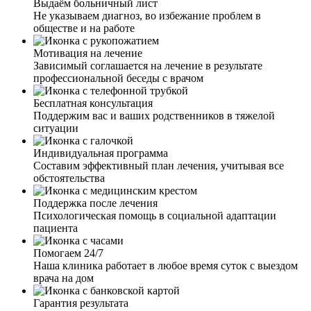
Выдаём больничный лист
дальше началась психотерапия. Был сильно удивлен, как
Не указываем диагноз, во избежание проблем в
грамотно и четко мне все разложили по полочкам, дали
обществе и на работе
бесценные рекомендации, что делать дальше вне
клиники. Спасибо вам огромное!
Мотивация на лечение
Зависимый соглашается на лечение в результате
профессиональной беседы с врачом
Бесплатная консультация
Я жена наркомана. Узнав по рекомендациям о вашей
Поддержим вас и ваших родственников в тяжелой
клинике, спустя какое-то время, позвонила. И могу с
ситуации
уверенностью сказать, что это лучший выбор. Общение
с сотрудниками дало мне понять, что у вас работают
Индивидуальная программа
профессионалы, знающие своё дело. Сейчас муж
Составим эффективный план лечения, учитывая все
проходит лечение, я всегда на связи с сотрудниками и
обстоятельства
могу узнать, какая динамика выздоровления, чем он
занимается, как проходит работа с психологом.
Поддержка после лечения
Огромное вам спасибо за каждую оказанную помощь и
Психологическая помощь в социальной адаптации
поддержку в таких не легких жизненных ситуациях.
пациента
Помогаем 24/7
Наша клиника работает в любое время суток с выездом
врача на дом
Я редко употребляю наркотики. Но в этот раз, на дне
Гарантия результата
рождении, я сильно перебрала с амфетамином. У меня