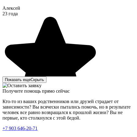
Алексей
23 года
Показать еще
Скрыть
Получите помощь прямо сейчас
Кто-то из ваших родственников или друзей страдает от
зависимости? Вы всячески пытались помочь, но в результате
человек все равно возвращался к прошлой жизни? Вы не
первые, кто столкнулся с этой бедой.
Лечение наркомании в вашей клинике стало огромным
+7 903 646-20-71
прорывом для нас. Мой сын больше двух лет
употреблял курительные вещества и ни хотел