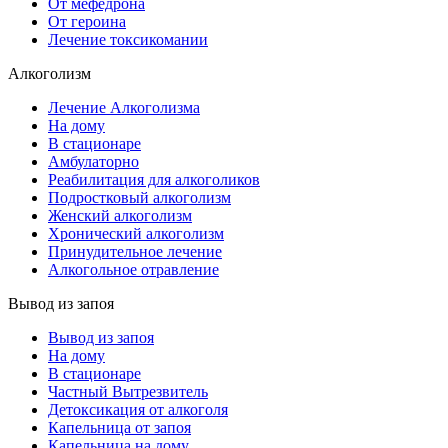
От мефедрона
От героина
Лечение токсикомании
Алкоголизм
Лечение Алкоголизма
На дому
В стационаре
Амбулаторно
Реабилитация для алкоголиков
Подростковый алкоголизм
Женский алкоголизм
Хронический алкоголизм
Принудительное лечение
Алкогольное отравление
Вывод из запоя
Вывод из запоя
На дому
В стационаре
Частный Вытрезвитель
Детоксикация от алкоголя
Капельница от запоя
Капельница на дому