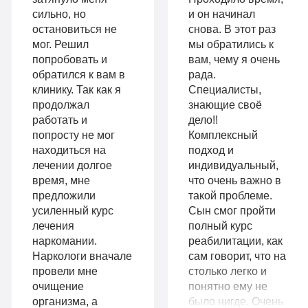
Все
с
сильно, но
и он начинал
опции
остановиться не
снова. В этот раз
психологом
мог. Решил
мы обратились к
«Стандарт»
попробовать и
вам, чему я очень
Усиленная
обратился к вам в
рада.
Индивидуальная
детоксикация
клинику. Так как я
Специалисты,
терапия
продолжал
знающие своё
Гарантия
работать и
дело!!
Усиленная
попросту не мог
Комплексный
длительной
находиться на
подход и
детоксикация
ремиссии
лечении долгое
индивидуальный,
Гарантия
время, мне
что очень важно в
Личный
предложили
такой проблеме.
длительной
усиленный курс
Сын смог пройти
санузел
лечения
полный курс
ремиссии
Больничный
наркомании.
реабилитации, как
Личный
Наркологи вначале
сам говорит, что на
лист
провели мне
столько легко и
санузел
очищение
понятно ему не
организма, а
было нигде. Очень
Больничный