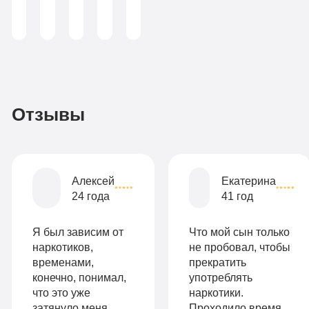
аддиктолог)
Записаться
3
По-
990
домашнему
руб
2-х
Отзывы
местная
комната
Все
Алексей
Екатерина
опции
24 года
41 год
9
«Бюджетно»
Оптимальный
990
Я был зависим от
Что мой сын только
Индивидуальная
руб
наркотиков,
не пробовал, чтобы
временами,
прекратить
2-х местная
терапия
конечно, понимал,
употреблять
палата
что это уже
наркотики.
Работа
затянуло меня
Проходило время,