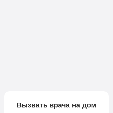
капельниц
в
в день
день
Записаться
Записаться
Вызвать врача на дом