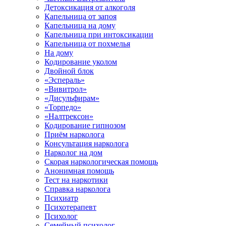
Детоксикация от алкоголя
Капельница от запоя
Капельница на дому
Капельница при интоксикации
Капельница от похмелья
На дому
Кодирование уколом
Двойной блок
«Эспераль»
«Вивитрол»
«Дисульфирам»
«Торпедо»
«Налтрексон»
Кодирование гипнозом
Приём нарколога
Консультация нарколога
Нарколог на дом
Скорая наркологическая помощь
Анонимная помощь
Тест на наркотики
Справка нарколога
Психиатр
Психотерапевт
Психолог
Семейный психолог