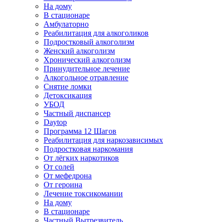
На дому
В стационаре
Амбулаторно
Реабилитация для алкоголиков
Подростковый алкоголизм
Женский алкоголизм
Хронический алкоголизм
Принудительное лечение
Алкогольное отравление
Снятие ломки
Детоксикация
УБОД
Частный диспансер
Daytop
Программа 12 Шагов
Реабилитация для наркозависимых
Подростковая наркомания
От лёгких наркотиков
От солей
От мефедрона
От героина
Лечение токсикомании
На дому
В стационаре
Частный Вытрезвитель