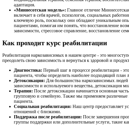
адаптация.
«Миннесотская модель»:
Главное отличие Миннесотская
включает в себя врачей, психологов, социальных работ
ключевую роль, поскольку они обладают уникальным опыт
пациентами, помогая им понять, что восстановление во
зависимости, стрессовое справление, восстановление сем
Как проходит курс реабилитации
Реабилитация наркозависимых в нашем центре - это многоступ
преодолеть свою зависимость и вернуться к здоровой и проду
Диагностика:
Первый шаг в процессе реабилитации - это
пациента, чтобы определить наиболее подходящий план л
Детоксикация:
Для большинства наркозависимых людей п
зависимости и используемого вещества, детоксикация мо
Терапия:
После детоксикации начинается основная часть
групповую и семейную. Также мы применяем различные по
пациента.
Социальная реабилитация:
Наш центр предоставляет ус
отношений с близкими.
Поддержка после реабилитации:
После завершения прог
группы поддержки или дополнительные услуги, такие ка