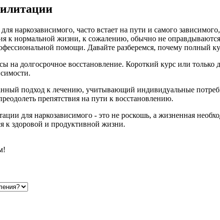
билитации
ля наркозависимого, часто встает на пути и самого зависимого,
ния к нормальной жизни, к сожалению, обычно не оправдываются.
рофессиональной помощи. Давайте разберемся, почему полный к
ы на долгосрочное восстановление. Короткий курс или только 
исимости.
нный подход к лечению, учитывающий индивидуальные потребн
 преодолеть препятствия на пути к восстановлению.
ации для наркозависимого - это не роскошь, а жизненная необх
я к здоровой и продуктивной жизни.
м!