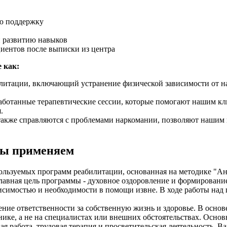
ю поддержку
и развитию навыков
иентов после выписки из центра
 как:
литации, включающий устранение физической зависимости от на
ботанные терапевтические сессии, которые помогают нашим кли
.
 также справляются с проблемами наркомании, позволяют нашим 
мы применяем
ользуемых программ реабилитации, основанная на методике "Ан
Главная цель программы - духовное оздоровление и формировани
ависимостью и необходимости в помощи извне. В ходе работы на
ние ответственности за собственную жизнь и здоровье. В основ
нике, а не на специалистах или внешних обстоятельствах. Осно
ая работа, трудовая терапия и просветительская деятельность. 