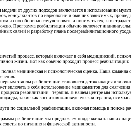
 модели от других подходов заключается в использовании муль
ников, консультантов по наркологии и бывших зависимых, проше
ом и способностью сочувствовать и понимать тех, кто страдает
зможно. Программа реабилитации обычно включает индивидуальн
ейных связей и разработку плана послереабилитационного ухода
енчатый процесс, который включает в себя медицинский, психо
ктивной жизни. Вот как обычно проходит процесс реабилитации:
 полная медицинская и психологическая оценка. Наша команда 
ечения.
ервым этапом реабилитации становится детоксикация или очище
жет включать в себя использование медикаментов для смягчени
 процесса реабилитации - терапия. В нашем центре мы использ
дходы, такие как когнитивно-поведенческая терапия, психоана
луги по социальной реабилитации, включая помощь в поиске р
раммы реабилитации мы продолжаем поддерживать наших пациен
к советы по питанию и физической активности.