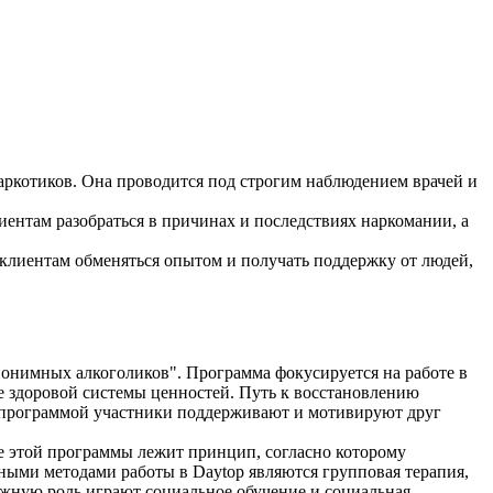
ркотиков. Она проводится под строгим наблюдением врачей и
ентам разобраться в причинах и последствиях наркомании, а
клиентам обменяться опытом и получать поддержку от людей,
онимных алкоголиков". Программа фокусируется на работе в
е здоровой системы ценностей. Путь к восстановлению
д программой участники поддерживают и мотивируют друг
е этой программы лежит принцип, согласно которому
вными методами работы в Daytop являются групповая терапия,
Важную роль играют социальное обучение и социальная