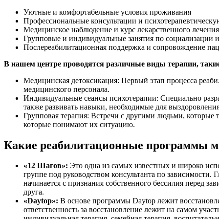
Уютные и комфортабельные условия проживания
Профессиональные консультации и психотерапевтическу
Медицинское наблюдение и курс лекарственного лечения
Групповые и индивидуальные занятия по социализации 
Послереабилитационная поддержка и сопровождение пац
В нашем центре проводятся различные виды терапии, такие
Медицинская детоксикация: Первый этап процесса реаби
медицинского персонала.
Индивидуальные сеансы психотерапии: Специально разра
также развивать навыки, необходимые для выздоровления
Групповая терапия: Встречи с другими людьми, которые
которые понимают их ситуацию.
Какие реабилитационные программы 
«12 Шагов»:
Это одна из самых известных и широко исп
группе под руководством консультанта по зависимости. 
начинается с признания собственного бессилия перед з
друга.
«Daytop»:
В основе программы Daytop лежит восстановле
ответственность за восстановление лежит на самом участ
индивидуальная терапия, семейная терапия, воспитательн